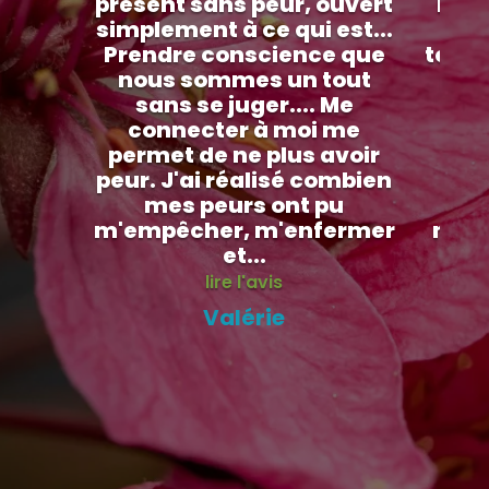
présent sans peur, ouvert
beso
simplement à ce qui est...
aut
Prendre conscience que
telle
nous sommes un tout
ma v
sans se juger.... Me
pla
connecter à moi me
permet de ne plus avoir
re
peur. J'ai réalisé combien
m
mes peurs ont pu
f
m'empêcher, m'enfermer
m'em
et...
d
lire l'avis
Valérie