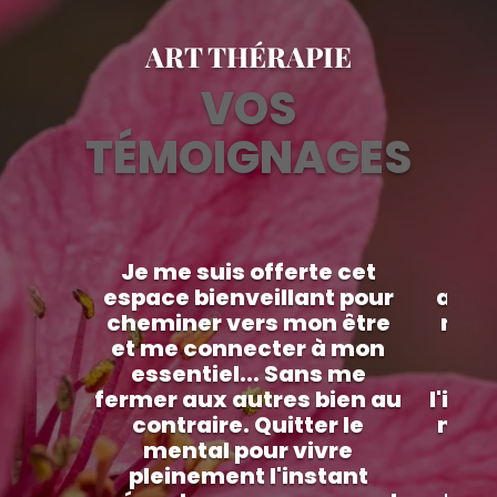
ART THÉRAPIE
VOS
TÉMOIGNAGES
Je me suis offerte cet
Sû
espace bienveillant pour
autor
cheminer vers mon être
ne c
et me connecter à mon
éta
essentiel... Sans me
th
fermer aux autres bien au
l'ince
contraire. Quitter le
me c
mental pour vivre
fon
pleinement l'instant
sou