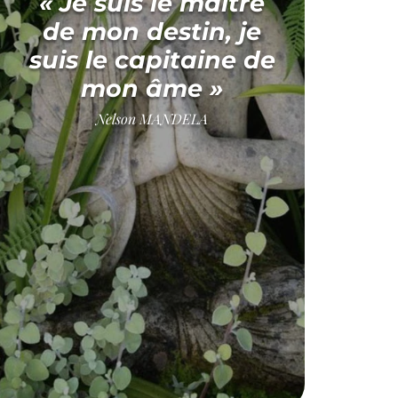
« Je suis le maître
de mon destin,
je
suis le capitaine de
mon âme »
Nelson MANDELA