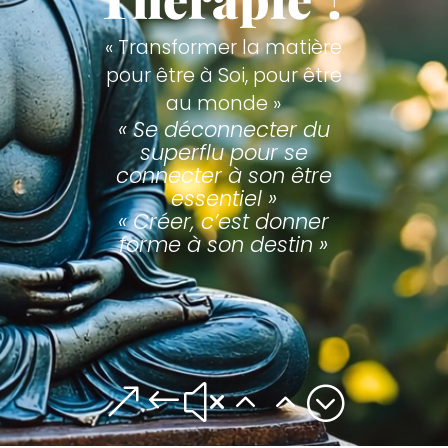
« Transformer la matière
pour être à Soi, pour être
au monde »
« Se déconnecter du
superflu pour se
connecter à son être
essentiel »
« Créer, c’est donner
forme à son destin »
Contact
&#x22;