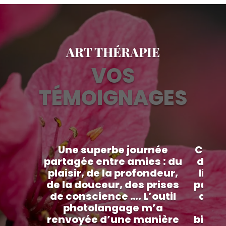
ART THÉRAPIE
VOS
TÉMOIGNAGES
Une superbe journée
Cette
partagée entre amies : du
d’exp
plaisir, de la profondeur,
libre
de la douceur, des prises
par Ch
de conscience …. L’outil
des 
photolangage m’a
le
renvoyée d’une manière
bienve