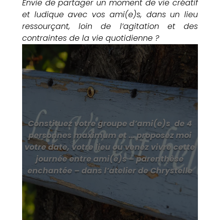
Envie de partager un moment de vie créatif
et ludique avec vos ami(e)s, dans un lieu
ressourçant, loin de l’agitation et des
contraintes de la vie quotidienne ?
Constituez votre groupe d’ami(e)s de 4
personnes maximum et … proposez moi
votre date, votre lieu ou venez vivre cette
journée entre ami(e)s – parenthèse
enchantée – dans l’atelier de Chrystelle