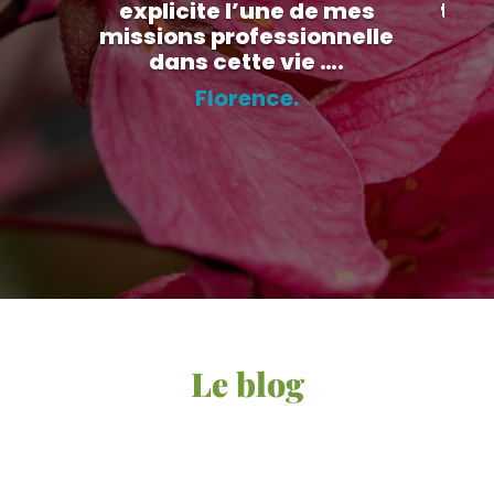
explicite l’une de mes
très
missions professionnelle
da
dans cette vie ….
Florence.
Le blog