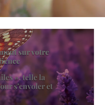
ment sur votre
lience
les », telle la
our s’envoler et