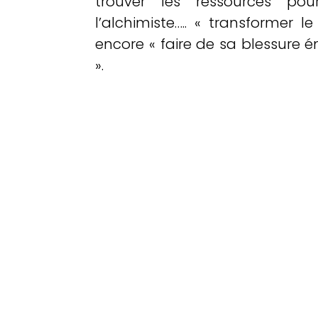
trouver les ressources pour
l’alchimiste….. « transformer 
encore « faire de sa blessure 
».