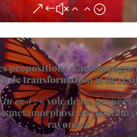
&#x22;
s propositions d’accompagne
n de transformation et de rési
 tu es
» ;
« vole de tes propres ai
se métamorphose en papillon p
rayonner