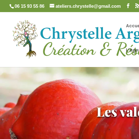
06 15 93 55 86
ateliers.chrystelle@gmail.com
Accue
L’ag
Les val