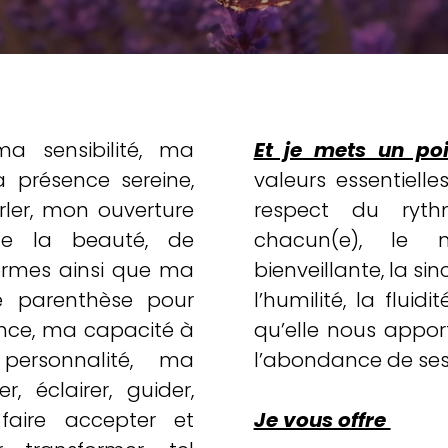
 sensibilité, ma
Et je mets un po
 présence sereine,
valeurs essentielles
ler, mon ouverture
respect du ryt
e la beauté, de
chacun(e), le 
formes ainsi que ma
bienveillante, la sinc
e parenthèse pour
l’humilité, la fluid
rence, ma capacité à
qu’elle nous appor
 personnalité, ma
l’abondance de ses
r, éclairer, guider,
Je vous offre
, faire accepter et