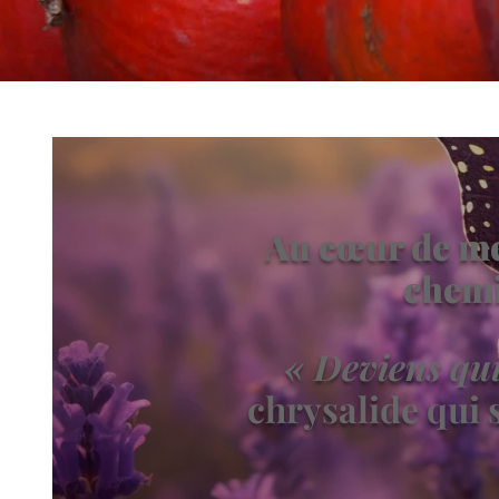
Au cœur de me
chemi
« Deviens qui
chrysalide qui 