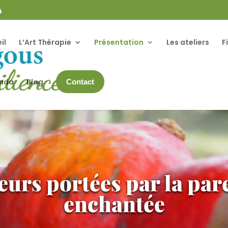
il
L’Art Thérapie
Présentation
Les ateliers
F
enda
Blog
Contact
eurs portées par la pa
enchantée