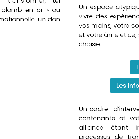
 transformer, tel
Un espace atypiqu
le plomb en or » ou
vivre des expérien
émotionnelle, un don
vos mains, votre c
et votre âme et ce,
choisie.
Les inf
Un cadre d’interven
contenante et votr
alliance étant i
processus de tra