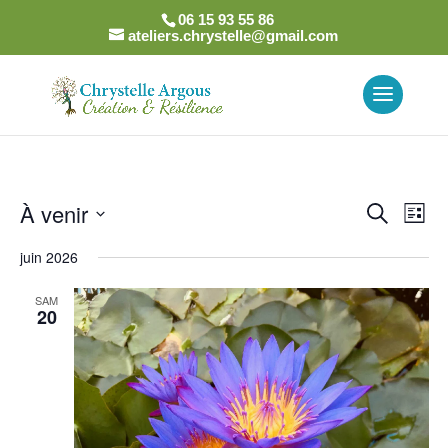
06 15 93 55 86
ateliers.chrystelle@gmail.com
Recher
Nav
À venir
Recherch
Liste
de
et
Sélectionnez
vue
naviga
juin 2026
une
Év
de
date.
SAM
vues
20
Évènem