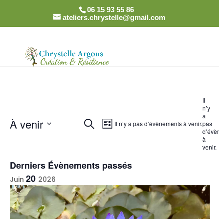
06 15 93 55 86
ateliers.chrystelle@gmail.com
Il
n’y
a
Recherche
Navigation
À venir
Recherche
Il n’y a pas d’évènements à venir.
pas
Liste
de
et
d’évè
Sélectionnez
à
vues
navigation
venir.
une
Évènement
de
date.
Derniers Évènements passés
vues
20
Juin
2026
Évènements