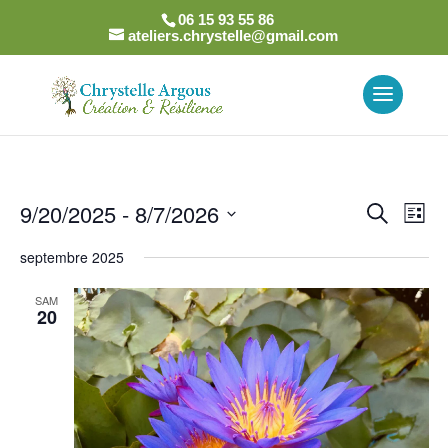
06 15 93 55 86
ateliers.chrystelle@gmail.com
Recher
Nav
9/20/2025
 - 
8/7/2026
Recherch
Liste
de
et
Sélectionnez
vue
naviga
septembre 2025
une
Év
de
date.
SAM
vues
20
Évènem