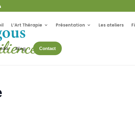
il
L’Art Thérapie
Présentation
Les ateliers
F
enda
Blog
Contact
e