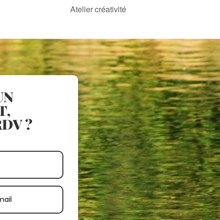
Atelier créativité
UN
T,
DV ?