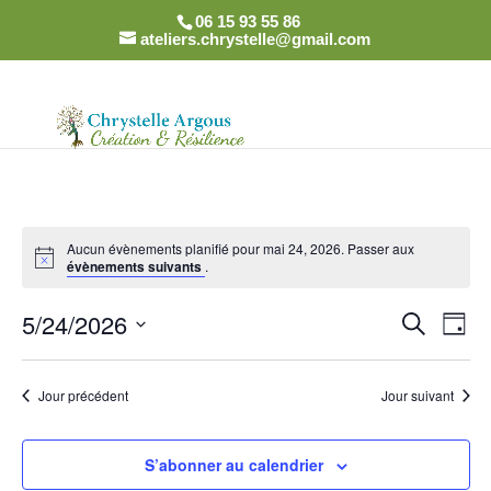
06 15 93 55 86
ateliers.chrystelle@gmail.com
Aucun évènements planifié pour mai 24, 2026. Passer aux
évènements suivants
.
Recher
Nav
5/24/2026
Recherch
Jour
de
et
Sélectionnez
vue
naviga
une
Év
Jour précédent
Jour suivant
de
date.
vues
Évènem
S’abonner au calendrier