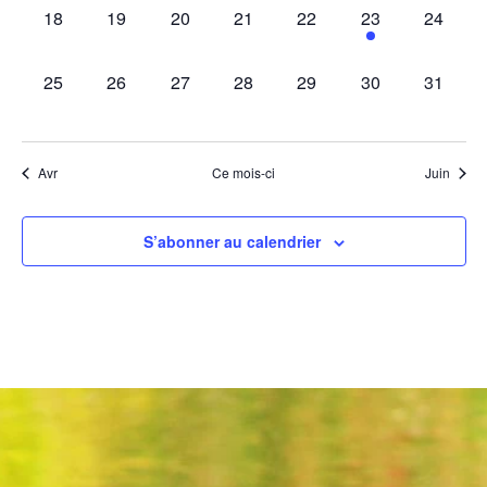
0
0
0
0
0
1
0
18
19
20
21
22
23
24
évènement,
évènement,
évènement,
évènement,
évènement,
évènement,
évèneme
0
0
0
0
0
0
0
25
26
27
28
29
30
31
évènement,
évènement,
évènement,
évènement,
évènement,
évènement,
évèneme
Avr
Ce mois-ci
Juin
S’abonner au calendrier
Contact