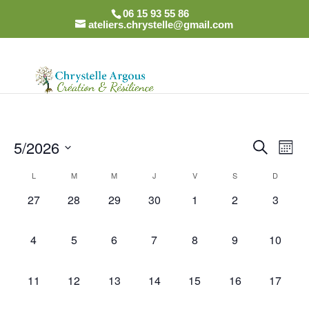
06 15 93 55 86
ateliers.chrystelle@gmail.com
Recher
Nav
5/2026
Recherch
Mois
de
et
Sélectionnez
vue
Calendrier
naviga
L
M
M
J
V
S
D
une
Év
de
de
date.
0
0
0
0
0
0
0
27
28
29
30
1
2
3
Évènements
vues
évènement,
évènement,
évènement,
évènement,
évènement,
évènement,
évènem
Évènem
0
0
0
0
0
0
0
4
5
6
7
8
9
10
évènement,
évènement,
évènement,
évènement,
évènement,
évènement,
évèneme
0
0
0
0
0
0
0
11
12
13
14
15
16
17
évènement,
évènement,
évènement,
évènement,
évènement,
évènement,
évèneme