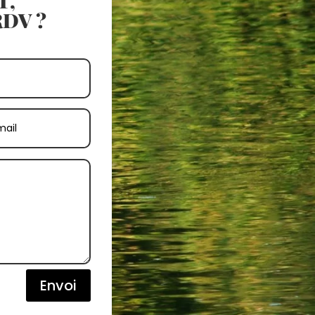
T,
DV ?
Envoi